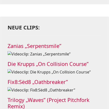
NEUE CLIPS:
Zanias „Serpentsmile”
Die Krupps „On Collision Course”
Fïx8:Sëd8 „Oathbreaker”
Trilogy „Waves” (Project Pitchfork
Remix)