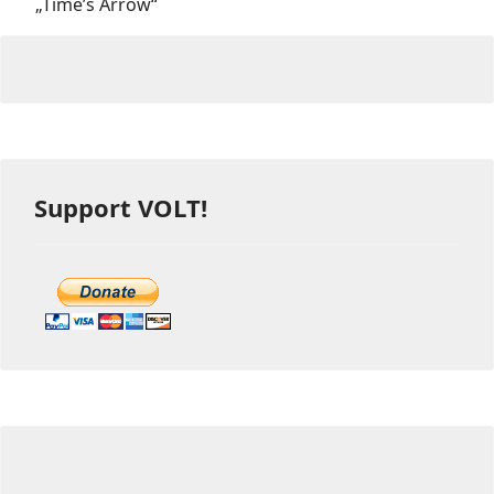
„Time’s Arrow“
Support VOLT!