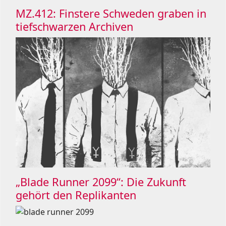
MZ.412: Finstere Schweden graben in
tiefschwarzen Archiven
„Blade Runner 2099“: Die Zukunft
gehört den Replikanten