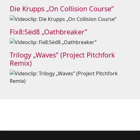
Die Krupps „On Collision Course”
Fïx8:Sëd8 „Oathbreaker”
Trilogy „Waves” (Project Pitchfork
Remix)