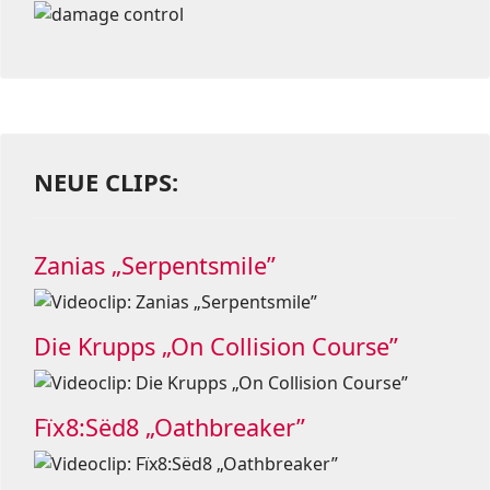
NEUE CLIPS:
Zanias „Serpentsmile”
Die Krupps „On Collision Course”
Fïx8:Sëd8 „Oathbreaker”