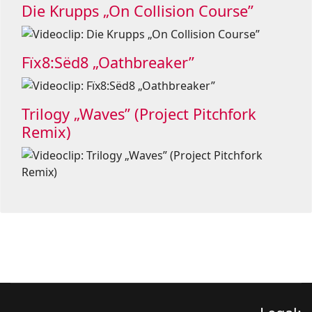
Die Krupps „On Collision Course”
Fïx8:Sëd8 „Oathbreaker”
Trilogy „Waves” (Project Pitchfork
Remix)