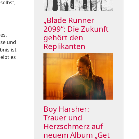
selbst,
„Blade Runner
2099“: Die Zukunft
es.
gehört den
sse und
Replikanten
bnis ist
leibt es
Boy Harsher:
Trauer und
Herzschmerz auf
neuem Album „Get