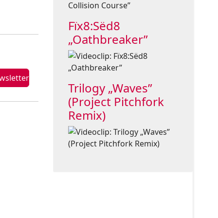
Fïx8:Sëd8
„Oathbreaker”
Trilogy „Waves”
(Project Pitchfork
Remix)