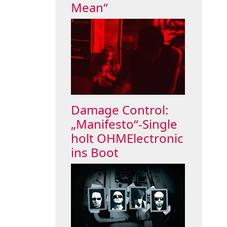
Mean“
Damage Control:
„Manifesto“-Single
holt OHMElectronic
ins Boot