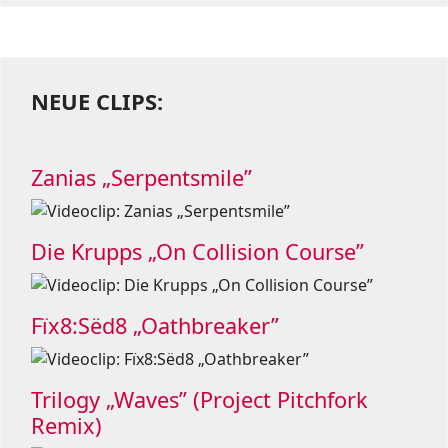
NEUE CLIPS:
Zanias „Serpentsmile”
Die Krupps „On Collision Course”
Fïx8:Sëd8 „Oathbreaker”
Trilogy „Waves” (Project Pitchfork
Remix)