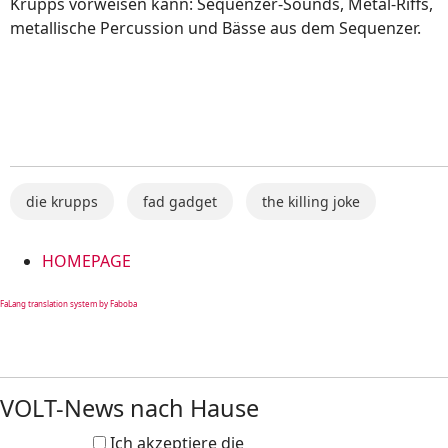
Krupps vorweisen kann: Sequenzer-Sounds, Metal-Riffs,
metallische Percussion und Bässe aus dem Sequenzer.
die krupps
fad gadget
the killing joke
HOMEPAGE
FaLang translation system by Faboba
VOLT-News nach Hause
Ich akzeptiere die