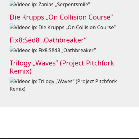
Die Krupps „On Collision Course”
Fïx8:Sëd8 „Oathbreaker”
Trilogy „Waves” (Project Pitchfork
Remix)