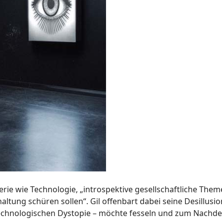
rie wie Technologie, „introspektive gesellschaftliche The
ltung schüren sollen“. Gil offenbart dabei seine Desillusi
r technologischen Dystopie – möchte fesseln und zum Nachd