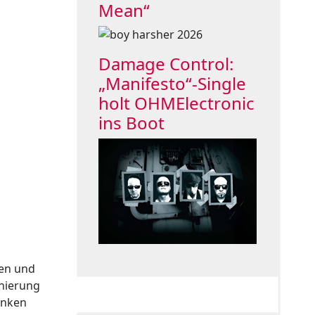
Mean“
Damage Control:
„Manifesto“-Single
holt OHMElectronic
ins Boot
men und
onierung
enken