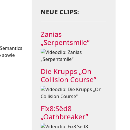
NEUE CLIPS:
Zanias
„Serpentsmile”
 Semantics
p sowie
Die Krupps „On
Collision Course”
Fïx8:Sëd8
„Oathbreaker”