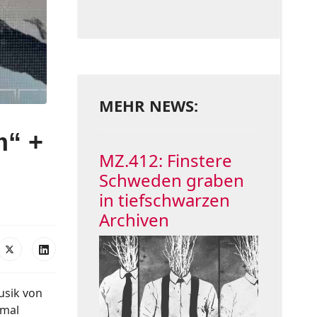
MEHR NEWS:
m“ +
MZ.412: Finstere
Schweden graben
in tiefschwarzen
Archiven
usik von
 mal