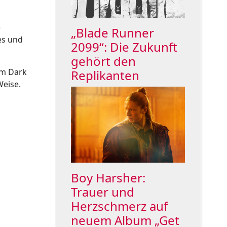
e
„Blade Runner
hes und
2099“: Die Zukunft
gehört den
em Dark
Replikanten
Weise.
Boy Harsher:
Trauer und
Herzschmerz auf
neuem Album „Get