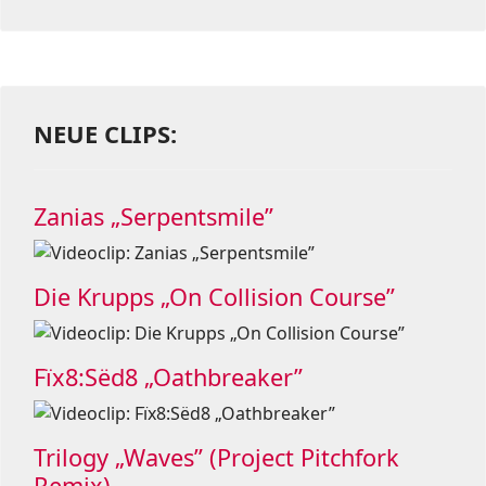
NEUE CLIPS:
Zanias „Serpentsmile”
Die Krupps „On Collision Course”
Fïx8:Sëd8 „Oathbreaker”
Trilogy „Waves” (Project Pitchfork
Remix)