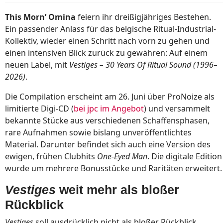
This Morn’ Omina
feiern ihr dreißigjähriges Bestehen.
Ein passender Anlass für das belgische Ritual-Industrial-
Kollektiv, wieder einen Schritt nach vorn zu gehen und
einen intensiven Blick zurück zu gewähren: Auf einem
neuen Label, mit
Vestiges – 30 Years Of Ritual Sound (1996–
2026)
.
Die Compilation erscheint am 26. Juni über ProNoize als
limitierte Digi-CD (
bei jpc im Angebot
) und versammelt
bekannte Stücke aus verschiedenen Schaffensphasen,
rare Aufnahmen sowie bislang unveröffentlichtes
Material. Darunter befindet sich auch eine Version des
ewigen, frühen Clubhits
One-Eyed Man
. Die digitale Edition
wurde um mehrere Bonusstücke und Raritäten erweitert.
Vestiges
weit mehr als bloßer
Rückblick
Vestiges
soll ausdrücklich nicht als bloßer Rückblick