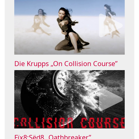
Die Krupps „On Collision Course”
Fïx8:Sëd8 „Oathbreaker”