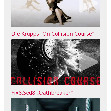
Die Krupps „On Collision Course”
Fïx8:Sëd8 „Oathbreaker”