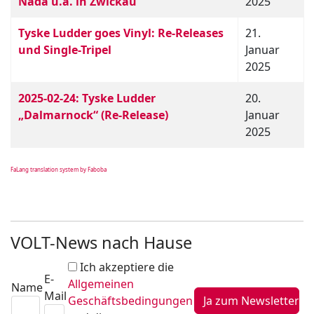
Nada u.a. in Zwickau
2025
Tyske Ludder goes Vinyl: Re-Releases
21.
und Single-Tripel
Januar
2025
2025-02-24: Tyske Ludder
20.
„Dalmarnock“ (Re-Release)
Januar
2025
FaLang translation system by Faboba
VOLT-News nach Hause
Ich akzeptiere die
E-
Allgemeinen
Name
Mail
Geschäftsbedingungen