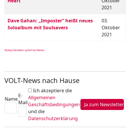
Heart”
Oktober
2021
Dave Gahan: „Imposter“ heißt neues
03.
Soloalbum mit Soulsavers
Oktober
2021
FaLang translation system by Faboba
VOLT-News nach Hause
Ich akzeptiere die
E-
Allgemeinen
Name
Mail
Geschäftsbedingungen
und die
Datenschutzerklärung