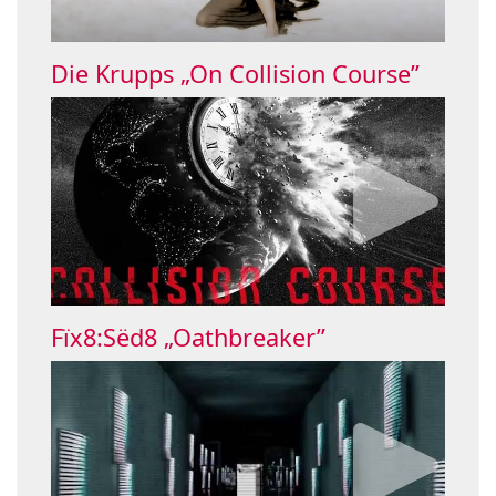
Die Krupps „On Collision Course”
Fïx8:Sëd8 „Oathbreaker”