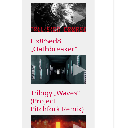
Fïx8:Sëd8
„Oathbreaker”
Trilogy „Waves”
(Project
Pitchfork Remix)