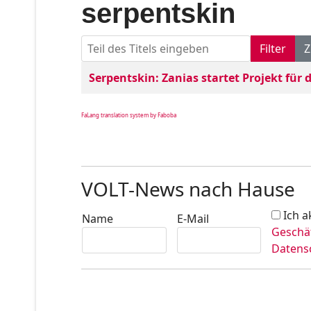
serpentskin
Teil des Titels eingeben
Filter
Z
Titel
Veröffentlichungsdatum
Serpentskin: Zanias startet Projekt für
FaLang translation system by Faboba
VOLT-News nach Hause
Ich a
Name
E-Mail
Geschä
Datens