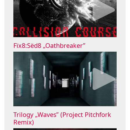
Fïx8:Sëd8 „Oathbreaker”
Trilogy „Waves” (Project Pitchfork
Remix)