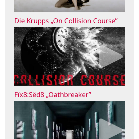
Die Krupps „On Collision Course”
Fïx8:Sëd8 „Oathbreaker”