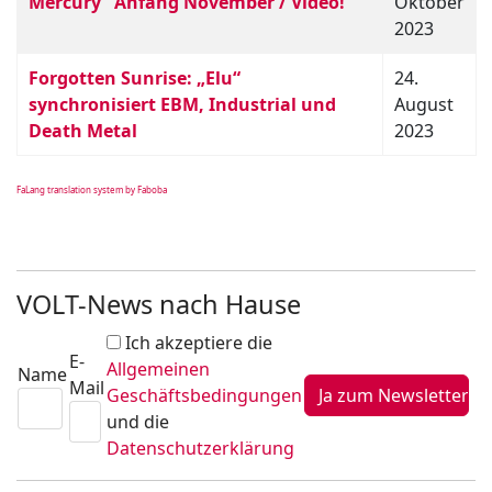
Mercury” Anfang November / Video!
Oktober
2023
Forgotten Sunrise: „Elu“
24.
synchronisiert EBM, Industrial und
August
Death Metal
2023
FaLang translation system by Faboba
VOLT-News nach Hause
Ich akzeptiere die
E-
Allgemeinen
Name
Mail
Geschäftsbedingungen
und die
Datenschutzerklärung