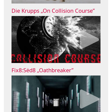
Die Krupps „On Collision Course”
Fïx8:Sëd8 „Oathbreaker”