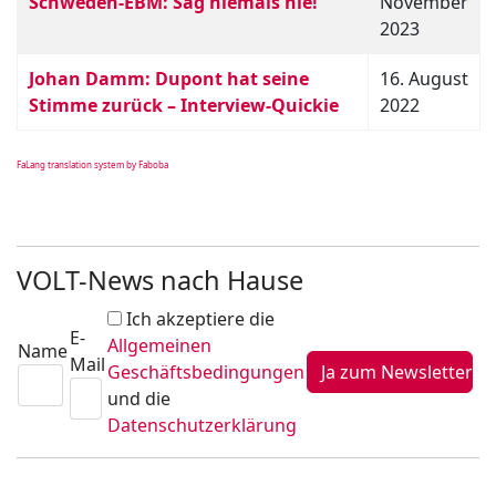
Schweden-EBM: Sag niemals nie!
November
2023
Johan Damm: Dupont hat seine
16. August
Stimme zurück – Interview-Quickie
2022
FaLang translation system by Faboba
VOLT-News nach Hause
Ich akzeptiere die
E-
Allgemeinen
Name
Mail
Geschäftsbedingungen
und die
Datenschutzerklärung