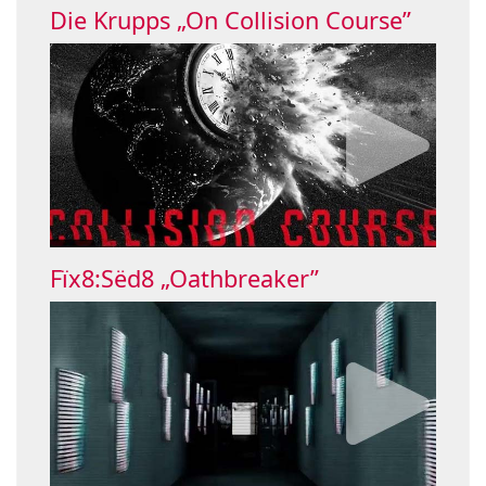
Die Krupps „On Collision Course”
Fïx8:Sëd8 „Oathbreaker”