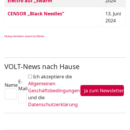
Electro auf „Swarm“
2024
CENSOR „Black Needles”
13. Juni
2024
FaLang translation system by Faboba
VOLT-News nach Hause
Ich akzeptiere die
E-
Allgemeinen
Name
Mail
Geschäftsbedingungen
und die
Datenschutzerklärung