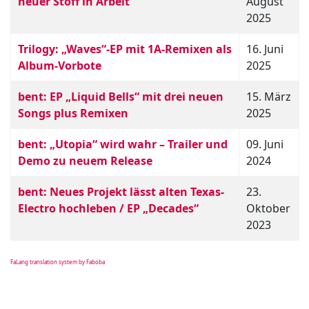
neuer Stoff in Arbeit
August
2025
Trilogy: „Waves“-EP mit 1A-Remixen als
16. Juni
Album-Vorbote
2025
bent: EP „Liquid Bells“ mit drei neuen
15. März
Songs plus Remixen
2025
bent: „Utopia“ wird wahr – Trailer und
09. Juni
Demo zu neuem Release
2024
bent: Neues Projekt lässt alten Texas-
23.
Electro hochleben / EP „Decades“
Oktober
2023
FaLang translation system by Faboba