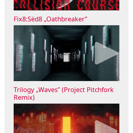
Fïx8:Sëd8 „Oathbreaker”
Trilogy „Waves” (Project Pitchfork
Remix)