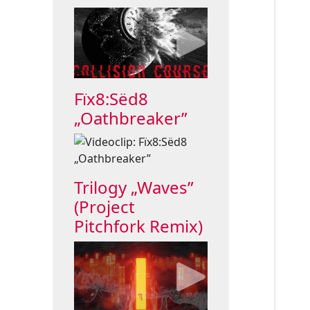
Fïx8:Sëd8
„Oathbreaker”
Trilogy „Waves”
(Project
Pitchfork Remix)