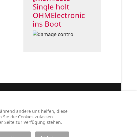
Single holt
OHMElectronic
ins Boot
Legal:
ssum
Haftung
Datenschutz
Koop & Support
 während andere uns helfen, diese
b Sie die Cookies zulassen
er Seite zur Verfügung stehen.