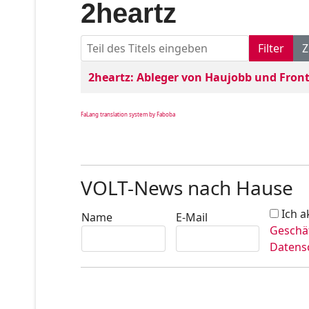
2heartz
Teil des Titels eingeben
Filter
Z
Titel
Veröffentlichungsdatum
2heartz: Ableger von Haujobb und Front
FaLang translation system by Faboba
VOLT-News nach Hause
Ich a
Name
E-Mail
Geschä
Datens