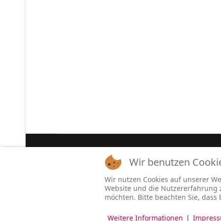
Aktuelle Seite:
Home
Wir benutzen Cooki
VOLT Magazin - EBM, Industrial, Cold Wave
Post-Punk, Dark Techno, Ambient
Wir nutzen Cookies auf unserer Web
Website und die Nutzererfahrung zu
möchten. Bitte beachten Sie, dass 
Beitragsaufrufe
9599485
Weitere Informationen
|
Impres
© 2025 VOLT Magazin