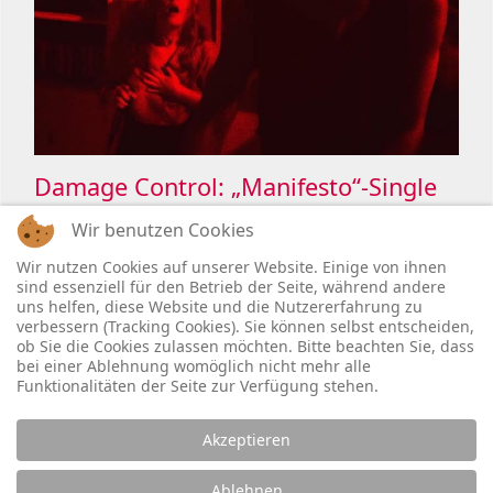
Damage Control: „Manifesto“-Single
holt OHMElectronic ins Boot
Wir benutzen Cookies
Wir nutzen Cookies auf unserer Website. Einige von ihnen
sind essenziell für den Betrieb der Seite, während andere
uns helfen, diese Website und die Nutzererfahrung zu
verbessern (Tracking Cookies). Sie können selbst entscheiden,
ob Sie die Cookies zulassen möchten. Bitte beachten Sie, dass
bei einer Ablehnung womöglich nicht mehr alle
Funktionalitäten der Seite zur Verfügung stehen.
Akzeptieren
Legal:
Ablehnen