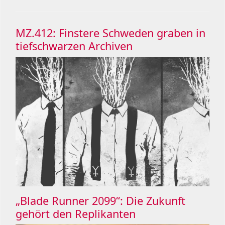
MZ.412: Finstere Schweden graben in
tiefschwarzen Archiven
„Blade Runner 2099“: Die Zukunft
gehört den Replikanten