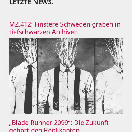
LETZTE NEWS:
MZ.412: Finstere Schweden graben in
tiefschwarzen Archiven
„Blade Runner 2099“: Die Zukunft
gehört den Replikanten