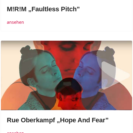
M!R!M „Faultless Pitch”
ansehen
Rue Oberkampf „Hope And Fear”