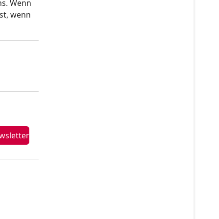
gns. Wenn
rst, wenn