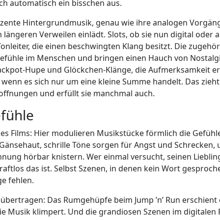
rch automatisch ein bisschen aus.
dezente Hintergrundmusik, genau wie ihre analogen Vorgäng
ängeren Verweilen einlädt. Slots, ob sie nun digital oder 
-Tonleiter, die einen beschwingten Klang besitzt. Die zugehö
gefühle im Menschen und bringen einen Hauch von Nostalgi
 Jackpot-Hupe und Glöckchen-Klänge, die Aufmerksamkeit e
 wenn es sich nur um eine kleine Summe handelt. Das zieht
offnungen und erfüllt sie manchmal auch.
fühle
des Films: Hier modulieren Musikstücke förmlich die Gefühl
änsehaut, schrille Töne sorgen für Angst und Schrecken, 
ung hörbar knistern. Wer einmal versucht, seinen Lieblin
aftlos das ist. Selbst Szenen, in denen kein Wort gesproch
e fehlen.
sum übertragen: Das Rumgehüpfe beim Jump ’n’ Run erschient
e Musik klimpert. Und die grandiosen Szenen im digitalen 