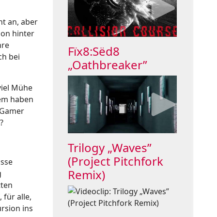
t an, aber
ion hinter
hre
Fïx8:Sëd8
ch bei
„Oathbreaker”
viel Mühe
dem haben
e Gamer
?
Trilogy „Waves”
(Project Pitchfork
isse
Remix)
g
tten
für alle,
ursion ins