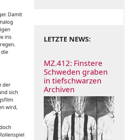
er. Damit
analog
rigen
e ins
LETZTE NEWS:
rregen.
 die
MZ.412: Finstere
Schweden graben
in tiefschwarzen
e der
Archiven
und sich
gsfilm
en wird,
 doch
Rollenspiel