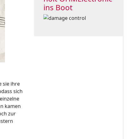
ins Boot
 sie ihre
odass sich
 einzelne
ann kamen
och zur
ustern