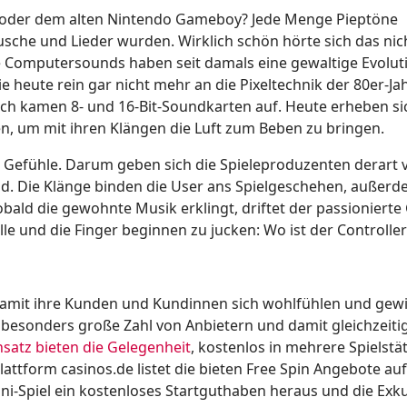
oder dem alten Nintendo Gameboy? Jede Menge Pieptöne
che und Lieder wurden. Wirklich schön hörte sich das nich
e Computersounds haben seit damals eine gewaltige Evolut
ie heute rein gar nicht mehr an die Pixeltechnik der 80er-Ja
ch kamen 8- und 16-Bit-Soundkarten auf. Heute erheben si
, um mit ihren Klängen die Luft zum Beben zu bringen.
e Gefühle. Darum geben sich die Spieleproduzenten derart 
ld. Die Klänge binden die User ans Spielgeschehen, außer
ald die gewohnte Musik erklingt, driftet der passioniert
olle und die Finger beginnen zu jucken: Wo ist der Controller
 damit ihre Kunden und Kundinnen sich wohlfühlen und gew
 besonders große Zahl von Anbietern und damit gleichzeiti
nsatz bieten die Gelegenheit
, kostenlos in mehrere Spielstä
ttform casinos.de listet die bieten Free Spin Angebote auf, 
Mini-Spiel ein kostenloses Startguthaben heraus und die Exk