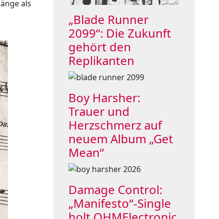
länge als
„Blade Runner
2099“: Die Zukunft
gehört den
Replikanten
Boy Harsher:
Trauer und
Herzschmerz auf
neuem Album „Get
Mean“
Damage Control:
„Manifesto“-Single
holt OHMElectronic