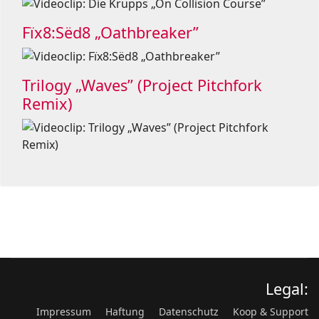
Fïx8:Sëd8 „Oathbreaker”
Trilogy „Waves” (Project Pitchfork
Remix)
Legal:
Impressum
Haftung
Datenschutz
Koop & Support