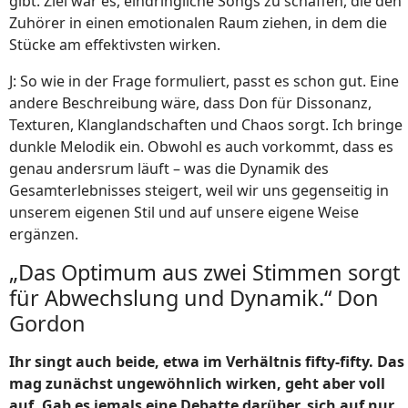
gibt. Ziel war es, eindringliche Songs zu schaffen, die den
Zuhörer in einen emotionalen Raum ziehen, in dem die
Stücke am effektivsten wirken.
J: So wie in der Frage formuliert, passt es schon gut. Eine
andere Beschreibung wäre, dass Don für Dissonanz,
Texturen, Klanglandschaften und Chaos sorgt. Ich bringe
dunkle Melodik ein. Obwohl es auch vorkommt, dass es
genau andersrum läuft – was die Dynamik des
Gesamterlebnisses steigert, weil wir uns gegenseitig in
unserem eigenen Stil und auf unsere eigene Weise
ergänzen.
„Das Optimum aus zwei Stimmen sorgt
für Abwechslung und Dynamik.“ Don
Gordon
Ihr singt auch beide, etwa im Verhältnis fifty-fifty. Das
mag zunächst ungewöhnlich wirken, geht aber voll
auf. Gab es jemals eine Debatte darüber, sich auf nur