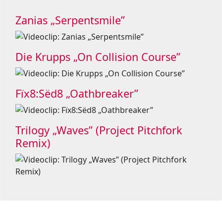
Zanias „Serpentsmile”
Die Krupps „On Collision Course”
Fïx8:Sëd8 „Oathbreaker”
Trilogy „Waves” (Project Pitchfork
Remix)